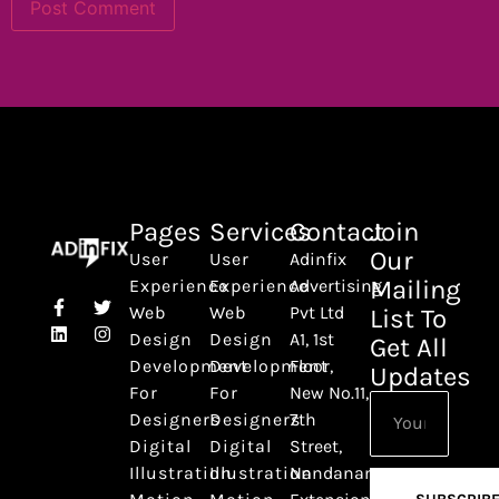
Pages
Services
Contact
Join
Our
User
User
Adinfix
Mailing
Experience
Experience
Advertising
Web
Web
Pvt Ltd
List To
Design
Design
A1, 1st
Get All
Development
Development
Floor,
Updates
For
For
New No.11,
Designers
Designers
7th
Digital
Digital
Street,
Illustration
Illustration
Nandanam