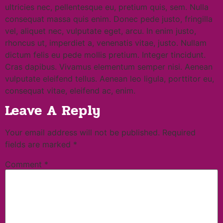
ultricies nec, pellentesque eu, pretium quis, sem. Nulla
consequat massa quis enim. Donec pede justo, fringilla
vel, aliquet nec, vulputate eget, arcu. In enim justo,
rhoncus ut, imperdiet a, venenatis vitae, justo. Nullam
dictum felis eu pede mollis pretium. Integer tincidunt.
Cras dapibus. Vivamus elementum semper nisi. Aenean
vulputate eleifend tellus. Aenean leo ligula, porttitor eu,
consequat vitae, eleifend ac, enim.
Leave A Reply
Your email address will not be published.
Required
fields are marked
*
Comment
*