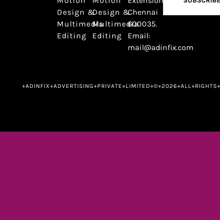
Motion
Motion
Extension,
SUBSCRIB
Design &
Design &
Chennai
Multimedia
Multimedia
600035.
Editing
Editing
Email:
mail@adinfix.com
+ADINFIX+ADVERTISING+PRIVATE+LIMITED+©+2026+ALL+RIGHTS